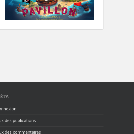
ÉTA
onnexion
ux des publications
lux des commentaires