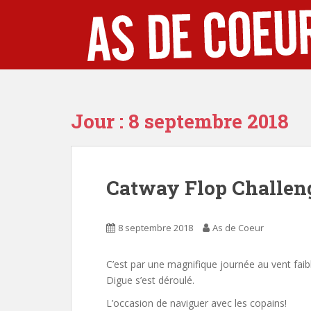
S
k
i
p
t
o
m
Jour :
8 septembre 2018
a
i
n
c
Catway Flop Challen
o
n
t
8 septembre 2018
As de Coeur
e
n
t
C’est par une magnifique journée au vent fai
Digue s’est déroulé.
L’occasion de naviguer avec les copains!