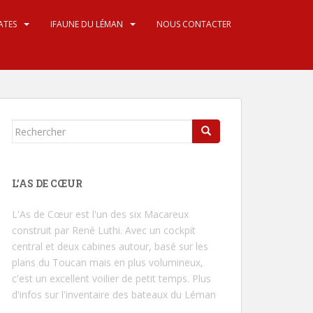
ATES
IFAUNE DU LÉMAN
NOUS CONTACTER
Rechercher...
L’AS DE CŒUR
L'As de Cœur
est l'un des six Macareux
construit par René Luthi. Avec un cockpit
central et deux cabines autour, basé sur les
plans du Toucan mais en plus volumineux,
c'est un excellent voilier de petit temps.
Plus
d'infos sur l'inventaire des bateaux du Léman