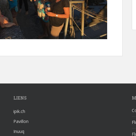
LIENS
M
C
ipik.ch
Pavillon
Fl
Inuuq
F