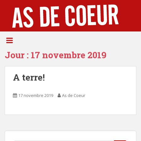
S
k
i
p
t
o
m
Jour :
17 novembre 2019
a
i
n
A terre!
c
o
n
17 novembre 2019
As de Coeur
t
e
n
t