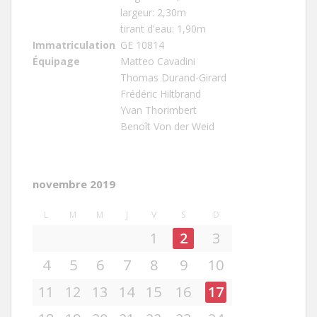
largeur: 2,30m
tirant d'eau: 1,90m
Immatriculation
GE 10814
Équipage
Matteo Cavadini
Thomas Durand-Girard
Frédéric Hiltbrand
Yvan Thorimbert
Benoît Von der Weid
novembre 2019
L
M
M
J
V
S
D
1
2
3
4
5
6
7
8
9
10
11
12
13
14
15
16
17