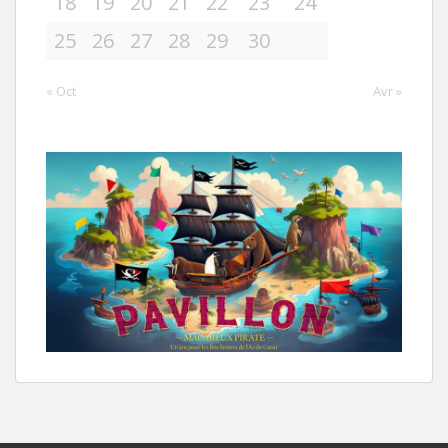
18
19
20
21
22
23
24
25
26
27
28
29
30
« Oct
Avr »