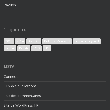
Pavillon
Inuuq
ÉTIQUETTES
2013
2014
Bol d'Or
Bol d'Or Mirabaud
croisiere ; eynard
Léman
Régate
TCF3
TR5
MÉTA
Connexion
Flux des publications
Flux des commentaires
Site de WordPress-FR