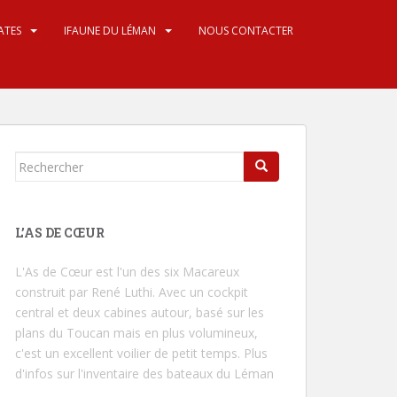
ATES
IFAUNE DU LÉMAN
NOUS CONTACTER
Rechercher...
L’AS DE CŒUR
L'As de Cœur
est l'un des six Macareux
construit par René Luthi. Avec un cockpit
central et deux cabines autour, basé sur les
plans du Toucan mais en plus volumineux,
c'est un excellent voilier de petit temps.
Plus
d'infos sur l'inventaire des bateaux du Léman