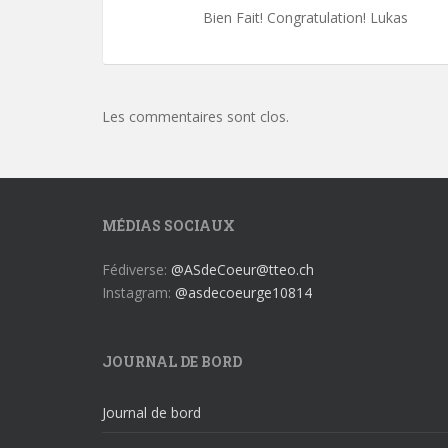
Bien Fait! Congratulation! Lukas
Les commentaires sont clos.
MÉDIAS SOCIAUX
Fédiverse:
@ASdeCoeur@tteo.ch
Instagram:
@asdecoeurge10814
JOURNAL DE BORD
Journal de bord