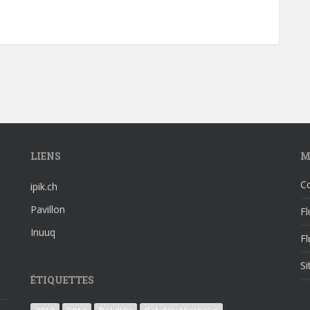
LIENS
M
C
ipik.ch
Pavillon
Fl
Inuuq
F
S
ÉTIQUETTES