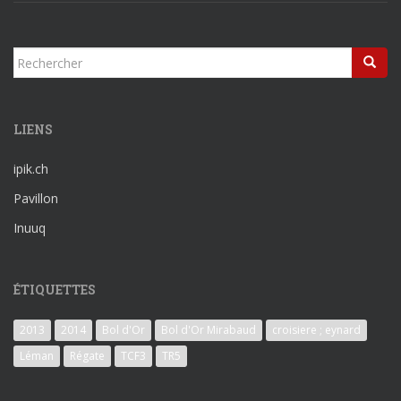
Rechercher...
LIENS
ipik.ch
Pavillon
Inuuq
ÉTIQUETTES
2013
2014
Bol d'Or
Bol d'Or Mirabaud
croisiere ; eynard
Léman
Régate
TCF3
TR5