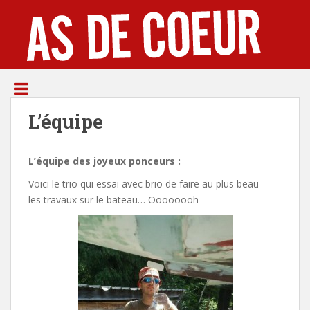
S
k
i
p
t
o
m
L’équipe
a
i
n
L’équipe des joyeux ponceurs :
c
o
Voici le trio qui essai avec brio de faire au plus beau
n
les travaux sur le bateau… Oooooooh
t
e
n
t