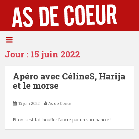
S
k
i
p
t
o
m
Jour :
15 juin 2022
a
i
n
Apéro avec CélineS, Harija
c
o
et le morse
n
t
e
15 juin 2022
As de Coeur
n
t
Et on s’est fait bouffer l’ancre par un sacripancre !