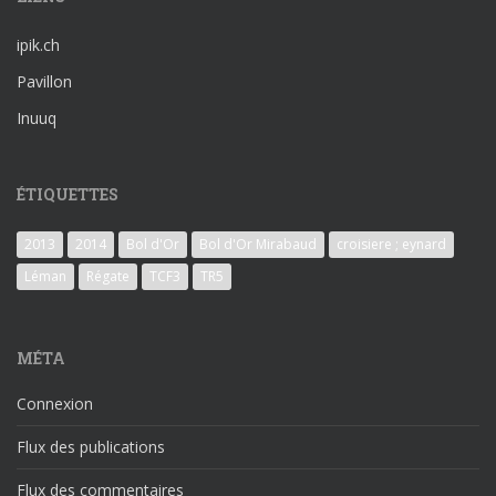
ipik.ch
Pavillon
Inuuq
ÉTIQUETTES
2013
2014
Bol d'Or
Bol d'Or Mirabaud
croisiere ; eynard
Léman
Régate
TCF3
TR5
MÉTA
Connexion
Flux des publications
Flux des commentaires