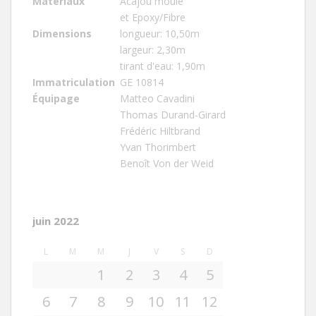
Matériaux
Acajou moulé
et Epoxy/Fibre
Dimensions
longueur: 10,50m
largeur: 2,30m
tirant d'eau: 1,90m
Immatriculation
GE 10814
Équipage
Matteo Cavadini
Thomas Durand-Girard
Frédéric Hiltbrand
Yvan Thorimbert
Benoît Von der Weid
juin 2022
L
M
M
J
V
S
D
1
2
3
4
5
6
7
8
9
10
11
12