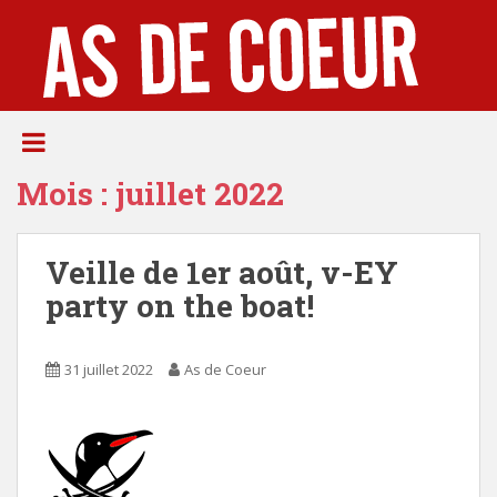
S
k
i
p
t
o
m
Mois :
juillet 2022
a
i
n
Veille de 1er août, v-EY
c
o
party on the boat!
n
t
e
31 juillet 2022
As de Coeur
n
t