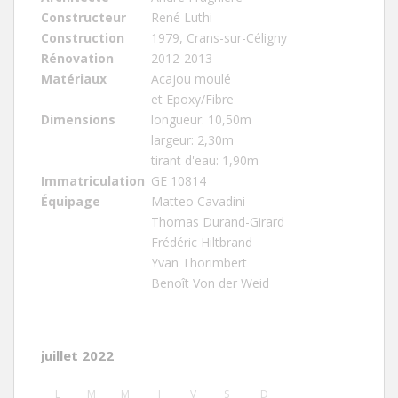
Constructeur
René Luthi
Construction
1979, Crans-sur-Céligny
Rénovation
2012-2013
Matériaux
Acajou moulé
et Epoxy/Fibre
Dimensions
longueur: 10,50m
largeur: 2,30m
tirant d'eau: 1,90m
Immatriculation
GE 10814
Équipage
Matteo Cavadini
Thomas Durand-Girard
Frédéric Hiltbrand
Yvan Thorimbert
Benoît Von der Weid
juillet 2022
L
M
M
J
V
S
D