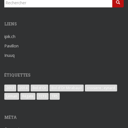
Rechercher...
LIENS
ipik.ch
Pavillon
Inuuq
ÉTIQUETTES
2013
2014
Bol d'Or
Bol d'Or Mirabaud
croisiere ; eynard
Léman
Régate
TCF3
TR5
MÉTA