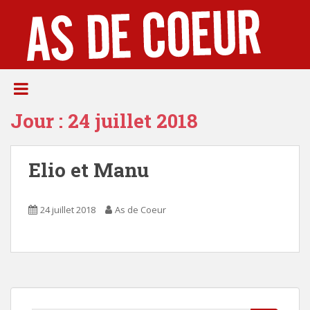
S
k
i
p
t
o
m
Jour :
24 juillet 2018
a
i
n
Elio et Manu
c
o
n
24 juillet 2018
As de Coeur
t
e
n
t