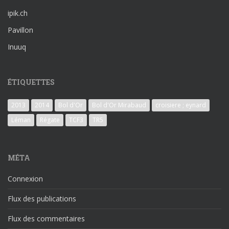
ipik.ch
Pavillon
Inuuq
ÉTIQUETTES
2013
2014
Bol d'Or
Bol d'Or Mirabaud
croisiere ; eynard
Léman
Régate
TCF3
TR5
MÉTA
Connexion
Flux des publications
Flux des commentaires