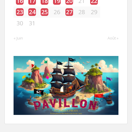
16
17
18
19
20
21
22
23
24
25
26
27
28
29
30
31
« Juin
Août »