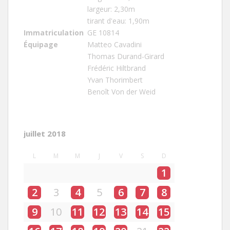
largeur: 2,30m
tirant d'eau: 1,90m
Immatriculation
GE 10814
Équipage
Matteo Cavadini
Thomas Durand-Girard
Frédéric Hiltbrand
Yvan Thorimbert
Benoît Von der Weid
juillet 2018
L
M
M
J
V
S
D
1
2
3
4
5
6
7
8
9
10
11
12
13
14
15