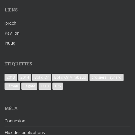
LIENS
ipik.ch
Pavillon
Inuuq
ÉTIQUETTES
2013
2014
Bol d'Or
Bol d'Or Mirabaud
croisiere ; eynard
Léman
Régate
TCF3
TR5
MÉTA
Connexion
Flux des publications