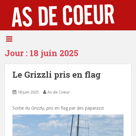
S
k
i
p
t
o
m
Jour :
18 juin 2025
a
i
n
Le Grizzli pris en flag
c
o
n
18 juin 2025
As de Coeur
t
e
n
Sortie du Grizzly, pris en flag par des paparazzi
t