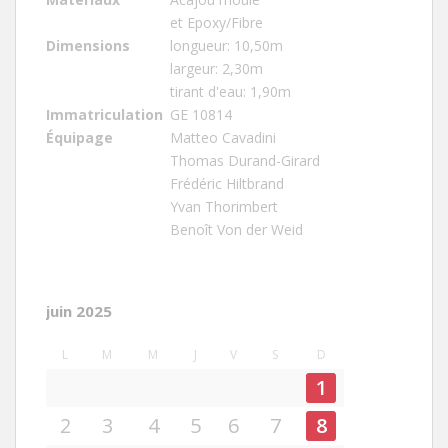
et Epoxy/Fibre
Dimensions
longueur: 10,50m
largeur: 2,30m
tirant d'eau: 1,90m
Immatriculation
GE 10814
Équipage
Matteo Cavadini
Thomas Durand-Girard
Frédéric Hiltbrand
Yvan Thorimbert
Benoît Von der Weid
juin 2025
L
M
M
J
V
S
D
1
2
3
4
5
6
7
8