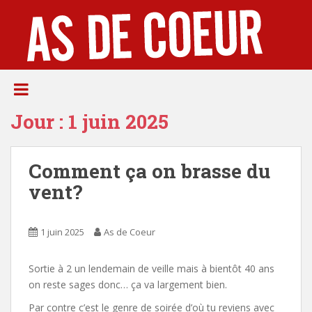
S
k
i
p
t
o
m
Jour :
1 juin 2025
a
i
n
Comment ça on brasse du
c
o
vent?
n
t
e
1 juin 2025
As de Coeur
n
t
Sortie à 2 un lendemain de veille mais à bientôt 40 ans
on reste sages donc… ça va largement bien.
Par contre c’est le genre de soirée d’où tu reviens avec