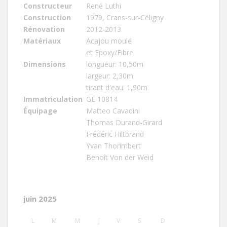
Constructeur
René Luthi
Construction
1979, Crans-sur-Céligny
Rénovation
2012-2013
Matériaux
Acajou moulé
et Epoxy/Fibre
Dimensions
longueur: 10,50m
largeur: 2,30m
tirant d'eau: 1,90m
Immatriculation
GE 10814
Équipage
Matteo Cavadini
Thomas Durand-Girard
Frédéric Hiltbrand
Yvan Thorimbert
Benoît Von der Weid
juin 2025
L
M
M
J
V
S
D