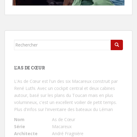
Rechercher...
L’AS DE CŒUR
L'As de Cœur
est l'un des six Macareux construit par
René Luthi. Avec un cockpit central et deux cabines
autour, basé sur les plans du Toucan mais en plus
volumineux, c'est un excellent voilier de petit temps.
Plus d'infos sur l'inventaire des bateaux du Léman
Nom
As de Cœur
Série
Macareux
Architecte
André Fragnière