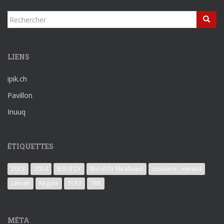
Rechercher...
LIENS
ipik.ch
Pavillon
Inuuq
ÉTIQUETTES
2013
2014
Bol d'Or
Bol d'Or Mirabaud
croisiere ; eynard
Léman
Régate
TCF3
TR5
MÉTA