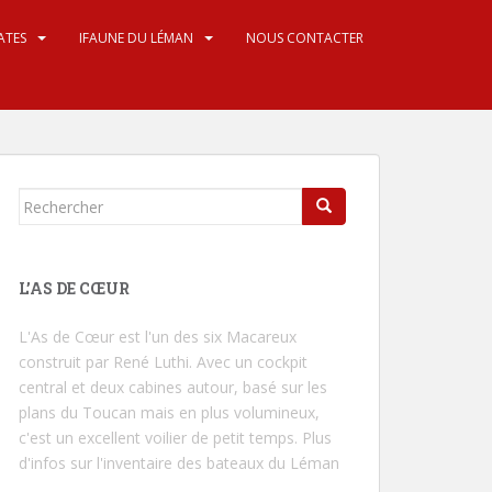
ATES
IFAUNE DU LÉMAN
NOUS CONTACTER
Rechercher...
L’AS DE CŒUR
L'As de Cœur
est l'un des six Macareux
construit par René Luthi. Avec un cockpit
central et deux cabines autour, basé sur les
plans du Toucan mais en plus volumineux,
c'est un excellent voilier de petit temps.
Plus
d'infos sur l'inventaire des bateaux du Léman