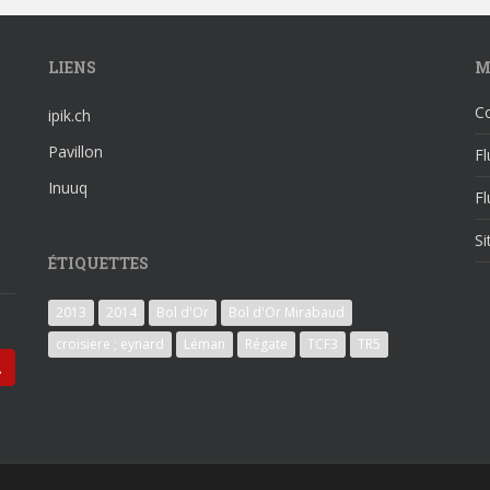
LIENS
M
C
ipik.ch
Pavillon
Fl
Inuuq
F
S
ÉTIQUETTES
2013
2014
Bol d'Or
Bol d'Or Mirabaud
croisiere ; eynard
Léman
Régate
TCF3
TR5