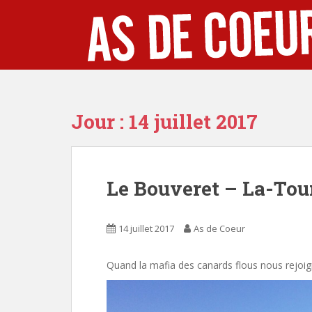
S
k
i
p
t
o
m
Jour :
14 juillet 2017
a
i
n
c
Le Bouveret – La-Tou
o
n
t
14 juillet 2017
As de Coeur
e
n
t
Quand la mafia des canards flous nous rejoig