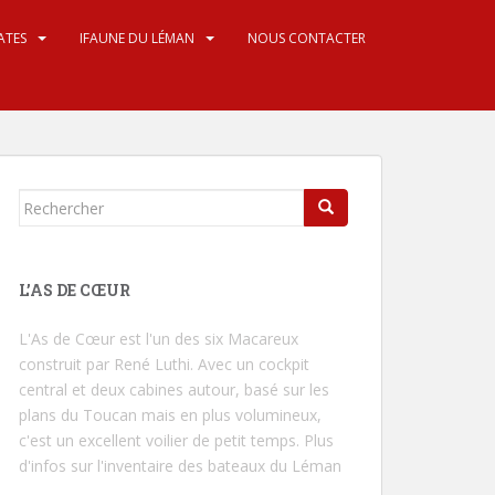
ATES
IFAUNE DU LÉMAN
NOUS CONTACTER
Rechercher...
L’AS DE CŒUR
L'As de Cœur
est l'un des six Macareux
construit par René Luthi. Avec un cockpit
central et deux cabines autour, basé sur les
plans du Toucan mais en plus volumineux,
c'est un excellent voilier de petit temps.
Plus
d'infos sur l'inventaire des bateaux du Léman