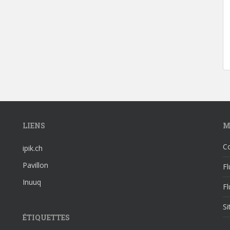
LIENS
M
C
ipik.ch
Pavillon
Fl
Inuuq
F
S
ÉTIQUETTES