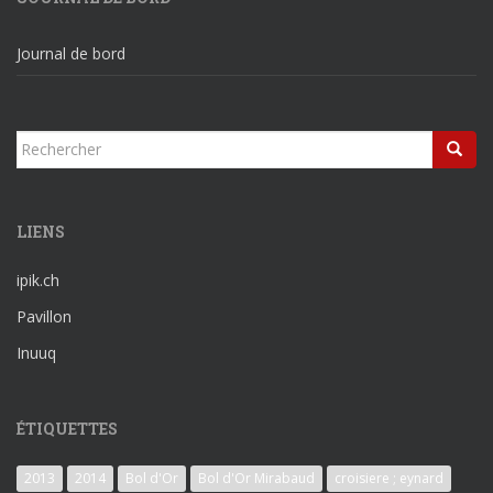
Journal de bord
Rechercher...
LIENS
ipik.ch
Pavillon
Inuuq
ÉTIQUETTES
2013
2014
Bol d'Or
Bol d'Or Mirabaud
croisiere ; eynard