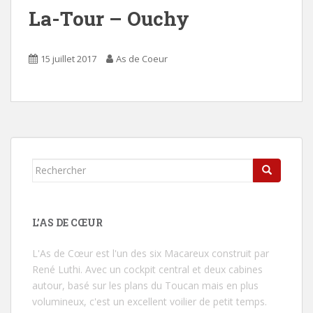
La-Tour – Ouchy
15 juillet 2017
As de Coeur
Rechercher...
L’AS DE CŒUR
L'As de Cœur
est l'un des six Macareux construit par
René Luthi. Avec un cockpit central et deux cabines
autour, basé sur les plans du Toucan mais en plus
volumineux, c'est un excellent voilier de petit temps.