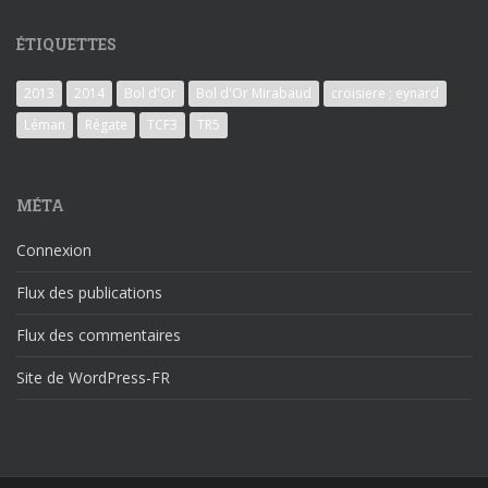
ÉTIQUETTES
2013
2014
Bol d'Or
Bol d'Or Mirabaud
croisiere ; eynard
Léman
Régate
TCF3
TR5
MÉTA
Connexion
Flux des publications
Flux des commentaires
Site de WordPress-FR