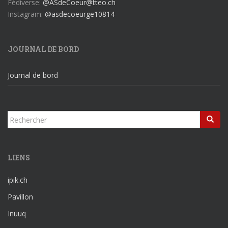
Fédiverse:
@ASdeCoeur@tteo.ch
Instagram:
@asdecoeurge10814
JOURNAL DE BORD
Journal de bord
Rechercher...
LIENS
ipik.ch
Pavillon
Inuuq