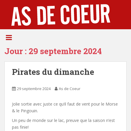
S
k
i
p
t
o
m
Jour :
29 septembre 2024
a
i
n
Pirates du dimanche
c
o
n
29 septembre 2024
As de Coeur
t
e
n
Jolie sortie avec juste ce qu’il faut de vent pour le Morse
t
& le Pingouin.
Un peu de monde sur le lac, preuve que la saison n’est
pas finie!