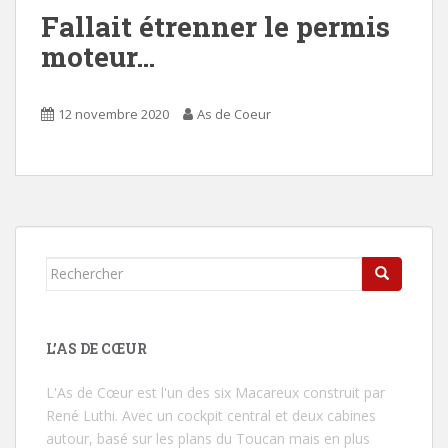
Fallait étrenner le permis
moteur…
12 novembre 2020
As de Coeur
Rechercher...
L’AS DE CŒUR
L'As de Cœur
est l'un des six Macareux construit par
René Luthi. Avec un cockpit central et deux cabines
autour, basé sur les plans du Toucan mais en plus