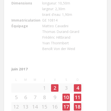
Dimensions
longueur: 10,50m
largeur: 2,30m
tirant d'eau: 1,90m
Immatriculation
GE 10814
Équipage
Matteo Cavadini
Thomas Durand-Girard
Frédéric Hiltbrand
Yvan Thorimbert
Benoît Von der Weid
juin 2017
L
M
M
J
V
S
D
1
2
3
4
5
6
7
8
9
10
11
12
13
14
15
16
17
18