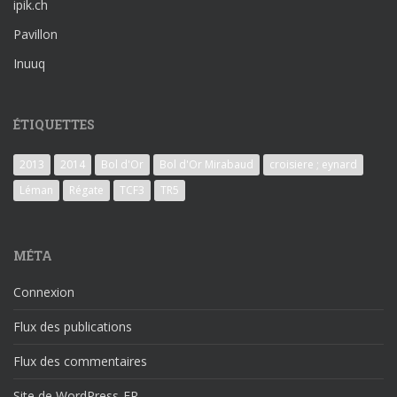
ipik.ch
Pavillon
Inuuq
ÉTIQUETTES
2013
2014
Bol d'Or
Bol d'Or Mirabaud
croisiere ; eynard
Léman
Régate
TCF3
TR5
MÉTA
Connexion
Flux des publications
Flux des commentaires
Site de WordPress-FR