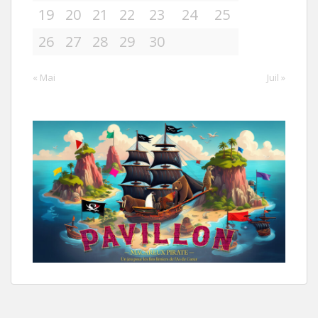
19
20
21
22
23
24
25
26
27
28
29
30
« Mai
Juil »