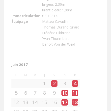
largeur: 2,30m
tirant d'eau: 1,90m
Immatriculation
GE 10814
Équipage
Matteo Cavadini
Thomas Durand-Girard
Frédéric Hiltbrand
Yvan Thorimbert
Benoît Von der Weid
juin 2017
L
M
M
J
V
S
D
1
2
3
4
5
6
7
8
9
10
11
12
13
14
15
16
17
18