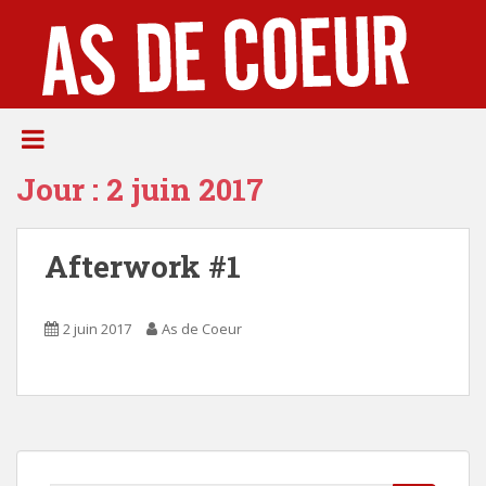
S
k
i
p
t
o
m
Jour :
2 juin 2017
a
i
n
Afterwork #1
c
o
n
2 juin 2017
As de Coeur
t
e
n
t