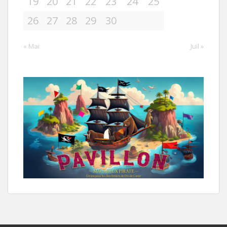
19
20
21
22
23
24
25
26
27
28
29
30
« Mai
Juil »