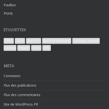
Pavillon
Inuuq
ÉTIQUETTES
2013
2014
Bol d'Or
Bol d'Or Mirabaud
croisiere ; eynard
Léman
Régate
TCF3
TR5
MÉTA
Connexion
Flux des publications
Flux des commentaires
Site de WordPress-FR