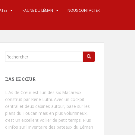
ATES
IFAUNE DU LÉMAN
NOUS CONTACTER
Rechercher...
L’AS DE CŒUR
L'As de Cœur
est l'un des six Macareux
construit par René Luthi. Avec un cockpit
central et deux cabines autour, basé sur les
plans du Toucan mais en plus volumineux,
c'est un excellent voilier de petit temps.
Plus
d'infos sur l'inventaire des bateaux du Léman