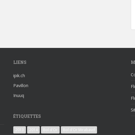
LIENS
M
C
ipik.ch
Pavillon
Fl
Inuuq
F
S
ÉTIQUETTES
2013
2014
Bol d'Or
Bol d'Or Mirabaud