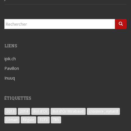
Rechercher...
LIENS
ipik.ch
Pavillon
Inuuq
ÉTIQUETTES
2013
2014
Bol d'Or
Bol d'Or Mirabaud
croisiere ; eynard
Léman
Régate
TCF3
TR5