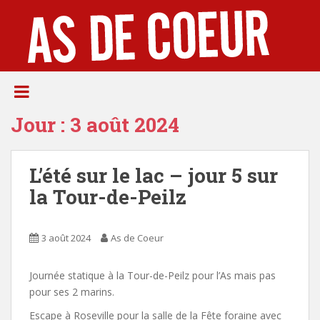
S
k
i
p
t
o
m
Jour :
3 août 2024
a
i
n
L’été sur le lac – jour 5 sur
c
o
la Tour-de-Peilz
n
t
e
3 août 2024
As de Coeur
n
t
Journée statique à la Tour-de-Peilz pour l’As mais pas
pour ses 2 marins.
Escape à Roseville pour la salle de la Fête foraine avec