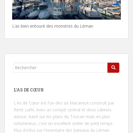
L’as bien entouré des monstres du Léman
Rechercher...
L’AS DE CŒUR
L'As de Cœur
est l'un des six Macareux construit par
René Luthi. Avec un cockpit central et deux cabines
autour, basé sur les plans du Toucan mais en plus
volumineux, c'est un excellent voilier de petit temps.
Plus d'infos sur l'inventaire des bateaux du Léman