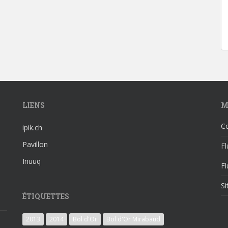
LIENS
M
C
ipik.ch
Pavillon
Fl
Inuuq
F
S
ÉTIQUETTES
2013
2014
Bol d'Or
Bol d'Or Mirabaud