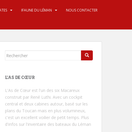
ATES
IFAUNE DU LÉMAN
NOUS CONTACTER
Rechercher...
L’AS DE CŒUR
L'As de Cœur
est l'un des six Macareux
construit par René Luthi. Avec un cockpit
central et deux cabines autour, basé sur les
plans du Toucan mais en plus volumineux,
c'est un excellent voilier de petit temps.
Plus
d'infos sur l'inventaire des bateaux du Léman