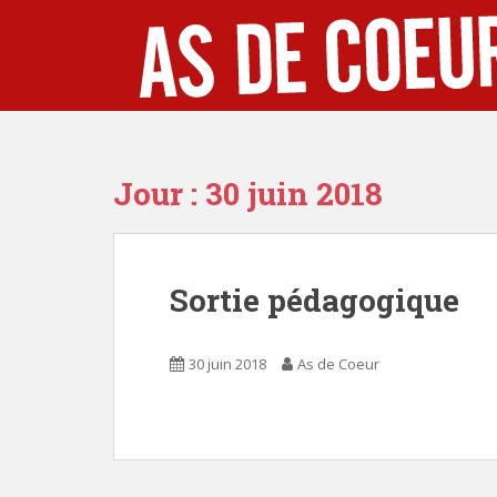
S
k
i
p
t
o
m
Jour :
30 juin 2018
a
i
n
c
Sortie pédagogique
o
n
t
30 juin 2018
As de Coeur
e
n
t