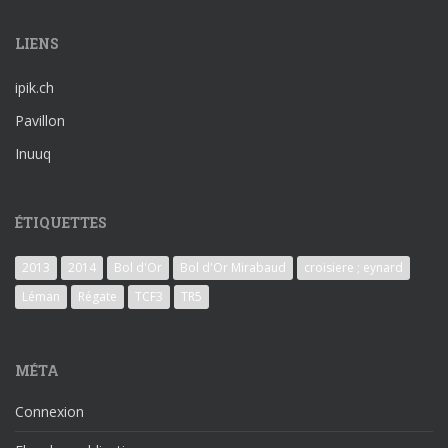
LIENS
ipik.ch
Pavillon
Inuuq
ÉTIQUETTES
2013
2014
Bol d'Or
Bol d'Or Mirabaud
croisiere ; eynard
Léman
Régate
TCF3
TR5
MÉTA
Connexion