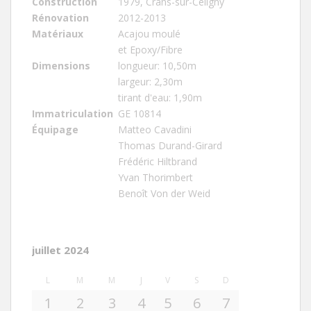
Construction
1979, Crans-sur-Céligny
Rénovation
2012-2013
Matériaux
Acajou moulé
et Epoxy/Fibre
Dimensions
longueur: 10,50m
largeur: 2,30m
tirant d'eau: 1,90m
Immatriculation
GE 10814
Équipage
Matteo Cavadini
Thomas Durand-Girard
Frédéric Hiltbrand
Yvan Thorimbert
Benoît Von der Weid
juillet 2024
L
M
M
J
V
S
D
1
2
3
4
5
6
7