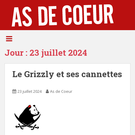
S
k
i
p
t
o
m
Jour :
23 juillet 2024
a
i
n
Le Grizzly et ses cannettes
c
o
n
23 juillet 2024
As de Coeur
t
e
n
t