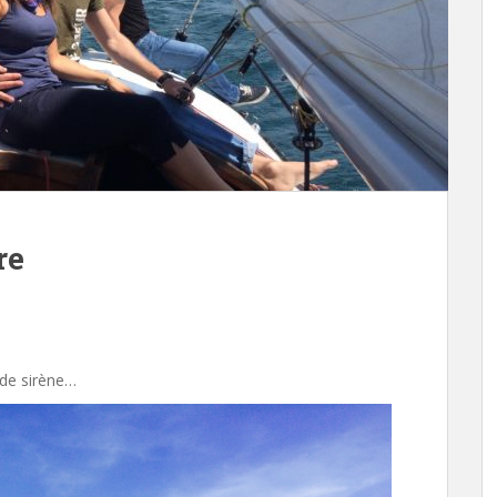
re
 de sirène…