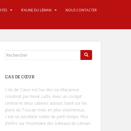
ATES
IFAUNE DU LÉMAN
NOUS CONTACTER
Rechercher...
L’AS DE CŒUR
L'As de Cœur
est l'un des six Macareux
construit par René Luthi. Avec un cockpit
central et deux cabines autour, basé sur les
plans du Toucan mais en plus volumineux,
c'est un excellent voilier de petit temps.
Plus
d'infos sur l'inventaire des bateaux du Léman