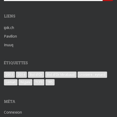
LIENS
ipik.ch
Pavillon
Inuuq
ÉTIQUETTES
2013
2014
Bol d'Or
Bol d'Or Mirabaud
croisiere ; eynard
Léman
Régate
TCF3
TR5
MÉTA
Connexion