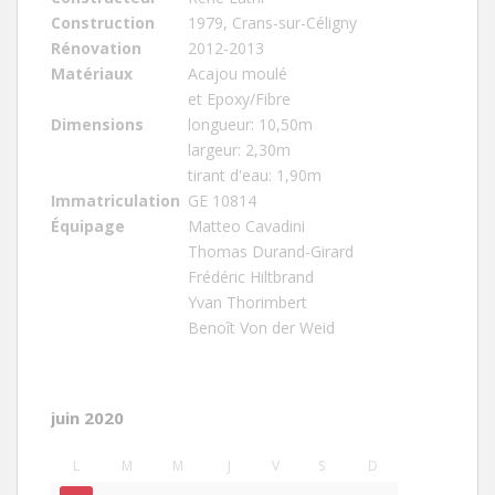
Construction
1979, Crans-sur-Céligny
Rénovation
2012-2013
Matériaux
Acajou moulé
et Epoxy/Fibre
Dimensions
longueur: 10,50m
largeur: 2,30m
tirant d'eau: 1,90m
Immatriculation
GE 10814
Équipage
Matteo Cavadini
Thomas Durand-Girard
Frédéric Hiltbrand
Yvan Thorimbert
Benoît Von der Weid
juin 2020
L
M
M
J
V
S
D