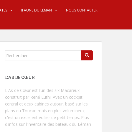
ATES
IFAUNE DU LÉMAN
NOUS CONTACTER
Rechercher...
L’AS DE CŒUR
L'As de Cœur
est l'un des six Macareux
construit par René Luthi. Avec un cockpit
central et deux cabines autour, basé sur les
plans du Toucan mais en plus volumineux,
c'est un excellent voilier de petit temps.
Plus
d'infos sur l'inventaire des bateaux du Léman