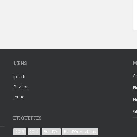
LIENS
M
C
ipik.ch
Pavillon
Fl
Inuuq
F
S
ÉTIQUETTES
2013
2014
Bol d'Or
Bol d'Or Mirabaud